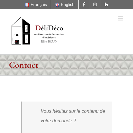
Passer
Français
English
au
contenu
Contact
Vous hésitez sur le contenu de
votre demande ?