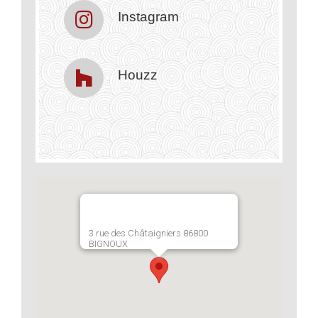
Instagram
Houzz
3 rue des Châtaigniers 86800
BIGNOUX