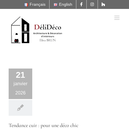
Passer
Français
English
au
contenu
21
janvier
2026
Tendance cuir : pour une déco chic