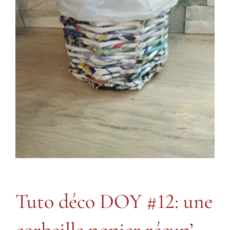
Tuto déco DOY #12: une