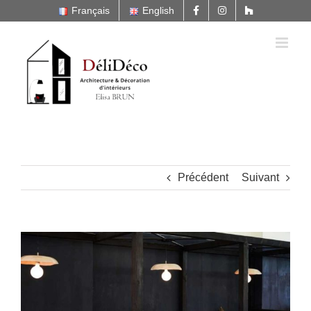
Passer
Français
English
au
contenu
Précédent
Suivant
Voir
l'image
agrandie