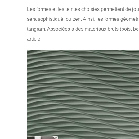
Les formes et les teintes choisies permettent de joue
sera sophistiqué, ou zen. Ainsi, les formes géométri
tangram. Associées à des matériaux bruts (bois, bét
article.