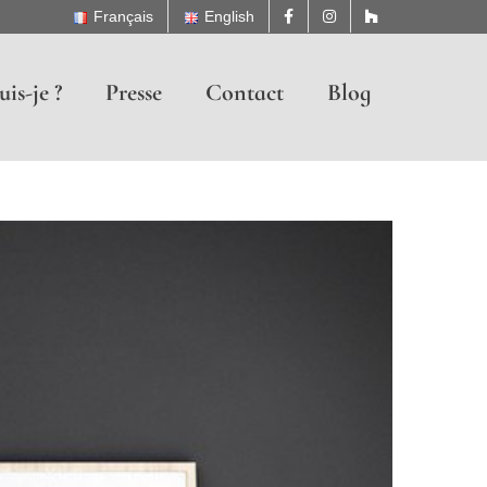
Français
English
uis-je ?
Presse
Contact
Blog