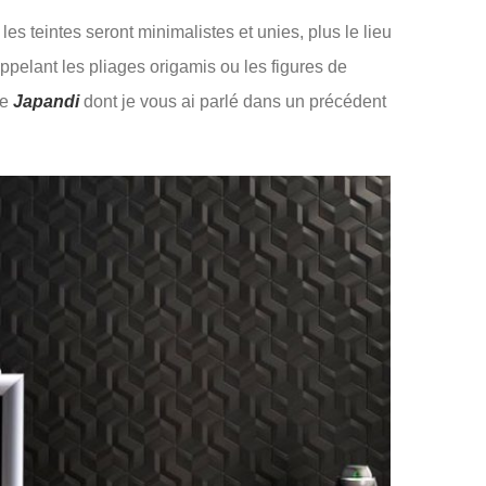
les teintes seront minimalistes et unies, plus le lieu
appelant les pliages origamis ou les figures de
ce
Japandi
dont je vous ai parlé dans un précédent