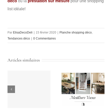
déco
ou la
prestation sur mesure
pour une shopping
list idéale!
Par
ElisaDecoDeli
|
15 février 2020
|
Planche shopping déco
,
Tendances déco
|
0 Commentaires
Articles similaires